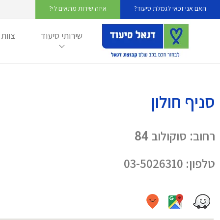
האם אני זכאי לגמלת סיעוד?
איזה שירות מתאים לי?
שירותי סיעוד
צוות 
חוק סיעוד ביטוח
החיי
העס
לאומי
לסי
סניף חולון
רחוב: סוקולוב 84
טלפון: 03-5026310