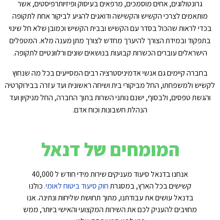
גרונטולוגים, אחים מוסמכים, מרפאים בעיסוק ופיזיותרפיסטים, אשר
מותאמים לצרכי הקשיש והקשישה ודואגים להגיע לביקור אחת לתקופה
בכדי לראות שהכול בסדר עם הקשיש ובבית הקשיש וכמובן שלא חל שינוי
בתפקוד ובמידת הצורך להיערך מחדש לצורך מתן מענה מלא. המטפלים
הישראלים עוברים הכשרות קבועות בנושאים שונים ורלוונטיים לתקופה.
בחברה קיימים גם אנשי אדמיניסטרציה רבים המסייעים בכל מה שנחוץ
לקשיש ולמשפחתו, החל מביקורי בית ושיחה ראשונית ועד עזרה בבירוקרטיה
והגשת טפסים, ולבסוף, ישנם נותני השרות בתוך החברה, החל מניקיון ועד
הנהלת חשבונות וכוח אדם.
המומחים של דנאל
אנחנו בדנאל סיעוד מעניקים שירות מידי חודש ל 40,000
קשישים בכל הארץ, במסגרת
חוק סיעוד ביטוח לאומי
.
כולנו
בדנאל עושים את עבודתנו, מתוך תחושת שליחות ונתינה. אנו
מחויבים להעניק לכם את השירות המקצועי והאישי ביותר, ממש